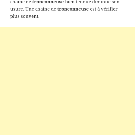
chaine de
tronconneuse
bien tendue diminue son
usure. Une
chaine de
tronconneuse
est à vérifier
plus souvent.