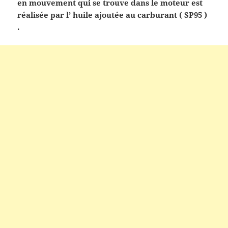
en mouvement qui se trouve dans le moteur est
réalisée par l’ huile ajoutée au carburant ( SP95 )
.