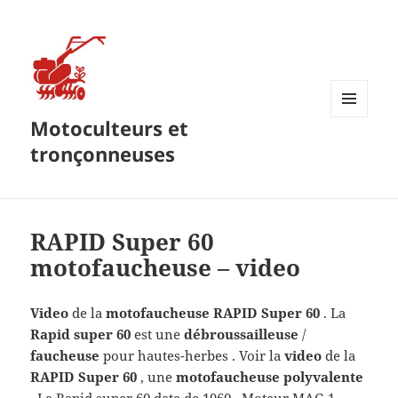
Motoculteurs et
MENU
ET
tronçonneuses
WIDGETS
RAPID Super 60
motofaucheuse – video
Video
de la
motofaucheuse RAPID Super 60
. La
Rapid super 60
est une
débroussailleuse
/
faucheuse
pour hautes-herbes . Voir la
video
de la
RAPID Super 60
, une
motofaucheuse polyvalente