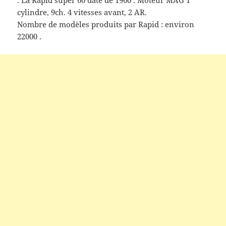
. La Rapid super 60 date de 1960 . Moteur MAG 1
cylindre, 9ch. 4 vitesses avant, 2 AR.
Nombre de modèles produits par Rapid : environ
22000 .