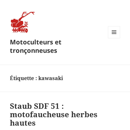
Motoculteurs et
MENU
ET
tronçonneuses
WIDGETS
Étiquette :
kawasaki
Staub SDF 51 :
motofaucheuse herbes
hautes