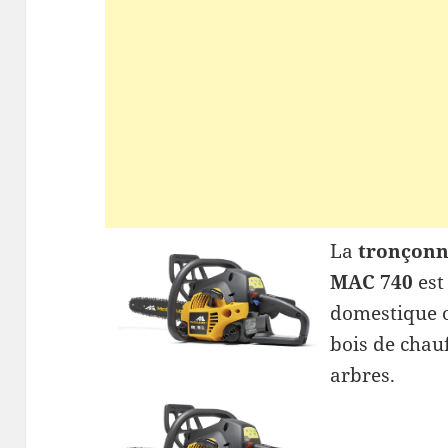
La
tronçonn
MAC 740
est
domestique o
bois de chau
arbres.