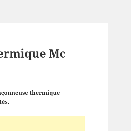
ermique Mc
onçonneuse thermique
tés.