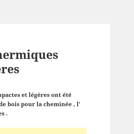
hermiques
ères
actes et légères ont été
e bois pour la cheminée , l’
s .