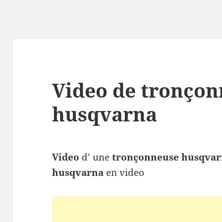
Video de tronço
husqvarna
Video
d’ une
tronçonneuse husqva
husqvarna
en video