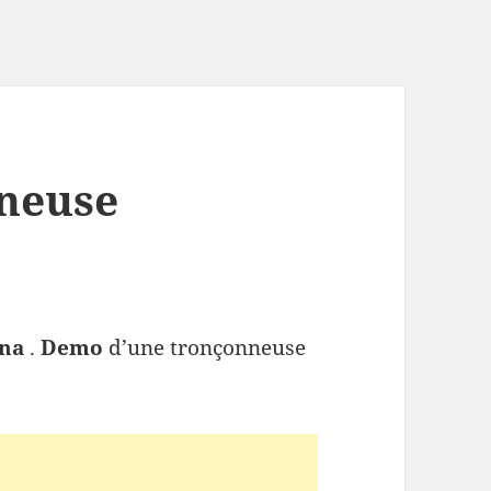
nneuse
rna
.
Demo
d’une tronçonneuse