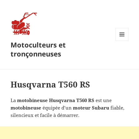
Motoculteurs et
MENU
ET
tronçonneuses
WIDGETS
Husqvarna T560 RS
La
motobineuse Husqvarna T560 RS
est une
motobineuse
équipée d’un
moteur Subaru
fiable,
silencieux et facile à démarrer.