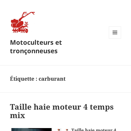
Motoculteurs et
MENU
ET
tronçonneuses
WIDGETS
Étiquette :
carburant
Taille haie moteur 4 temps
mix
Taille haie moteur 4