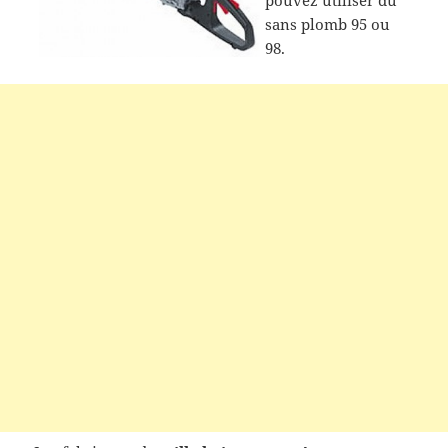
pouvez utiliser du
sans plomb 95 ou
98.