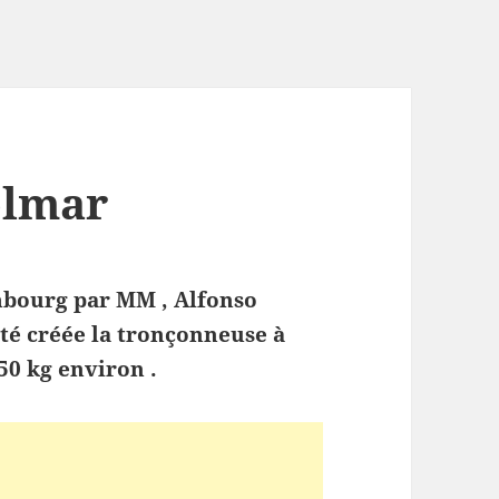
olmar
mbourg par MM , Alfonso
été créée la tronçonneuse à
50 kg environ .