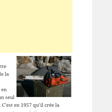
ette
de la
 en
un seul
 C’est en 1957 qu’il crée la