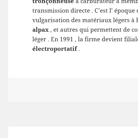
tronçonneuse
à carburateur à membr
transmission directe . C’est l’ époque 
vulgarisation des matériaux légers à
alpax
, et autres qui
permettent de co
léger . En 1991 , la firme devient filia
électroportatif
.