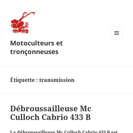
Motoculteurs et
MENU
ET
tronçonneuses
WIDGETS
Étiquette :
transmission
Débroussailleuse Mc
Culloch Cabrio 433 B
La débroussailleuse Mc Culloch Cabrio 433 B est