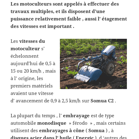
Les motoculteurs sont appelés à effectuer des
travaux multiples, et ils disposent d’une
puissance relativement faible , aussi l’ étagement
des vitesses est important .
Les
vitesses du
motoculteur
s’
échelonnent
aujourd’hui de 0,5 à
15 ou 20 km/h , mais
à l’ origine, les
premiers matériels
avaient une vitesse
d’ avancement de 0,9 à 2,5 km/h sur
Somua C2
.
La plupart du temps , l’
embrayage
est de type
automobile
monodisque
» férodo » , mais certains
utilisent des
embrayages à cône
(
Somua
) , à
disques acier dans l’ huile
(
Energic
), d ‘autres des